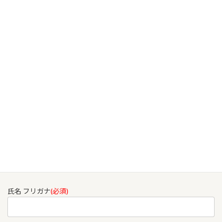
あとは「子ども」についてですが、１８歳以上に関しては厳しい
とお考え下さい。
一般的には18歳以上であれば「働く」もしくは「大学などで勉強
する」年齢だと考えられますので、留学ビザや就労ビザを取って来
日してください、という事になります。
当事務所へのお問合せ・ご相談はこ
ちら
氏名
(必須)
氏名 フリガナ
(必須)