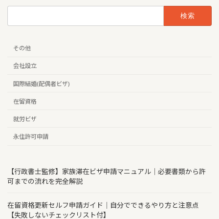
検
索:
その他
会社設立
国際結婚(配偶者ビザ)
在留資格
就労ビザ
永住許可申請
【行政書士監修】家族滞在ビザ申請マニュアル｜必要書類から許
可までの流れを完全解説
在留資格更新セルフ申請ガイド｜自分でできるやり方と注意点
【失敗しないチェックリスト付】