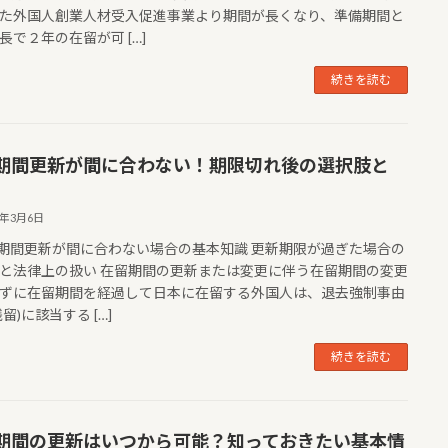
た外国人創業人材受入促進事業より期間が長くなり、準備期間と
長で２年の在留が可 […]
続きを読む
期間更新が間に合わない！期限切れ後の選択肢と
5年3月6日
留期間更新が間に合わない場合の基本知識 更新期限が過ぎた場合の
と法律上の扱い 在留期間の更新または変更に伴う在留期間の変更
ずに在留期間を経過して日本に在留する外国人は、退去強制事由
留)に該当する […]
続きを読む
期間の更新はいつから可能？知っておきたい基本情