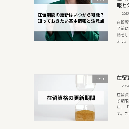
報と
202
在留資
了前に
請をし
ます。
在留
その他
202
在留資
ず期限
年」「
す。こ