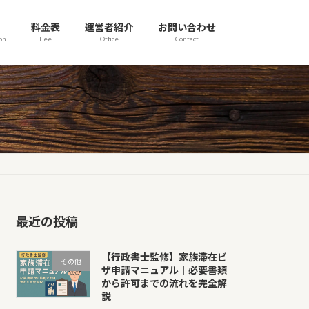
料金表
運営者紹介
お問い合わせ
on
Fee
Office
Contact
最近の投稿
【行政書士監修】家族滞在ビ
その他
ザ申請マニュアル｜必要書類
から許可までの流れを完全解
説