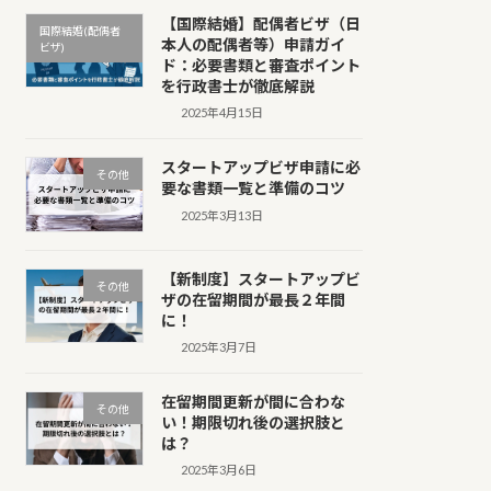
【国際結婚】配偶者ビザ（日
国際結婚(配偶者
本人の配偶者等）申請ガイ
ビザ)
ド：必要書類と審査ポイント
を行政書士が徹底解説
2025年4月15日
スタートアップビザ申請に必
その他
要な書類一覧と準備のコツ
2025年3月13日
【新制度】スタートアップビ
その他
ザの在留期間が最長２年間
に！
2025年3月7日
在留期間更新が間に合わな
その他
い！期限切れ後の選択肢と
は？
2025年3月6日