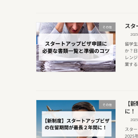
スタ
その他
202
留学生
か？日
レンジ
業する
【新
その他
に！
202
スター
202