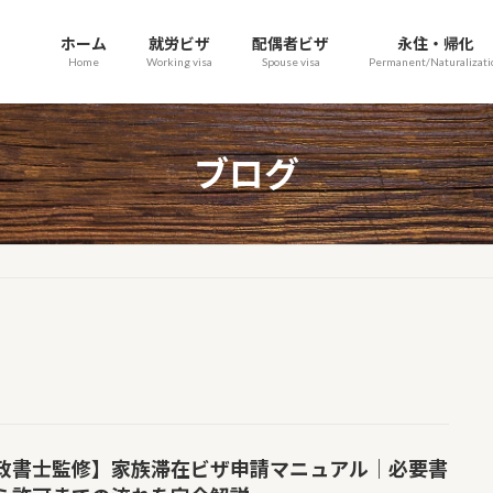
ホーム
就労ビザ
配偶者ビザ
永住・帰化
Home
Working visa
Spouse visa
Permanent/Naturalizati
ブログ
政書士監修】家族滞在ビザ申請マニュアル｜必要書