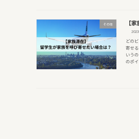
【家
その他
202
どのビ
寄せる
いうの
のポイ