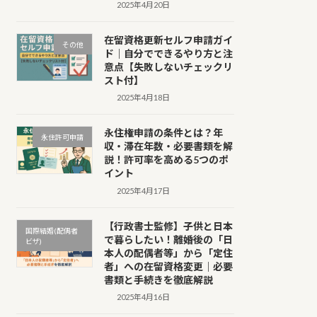
2025年4月20日
在留資格更新セルフ申請ガイ
その他
ド｜自分でできるやり方と注
意点【失敗しないチェックリ
スト付】
2025年4月18日
永住権申請の条件とは？年
永住許可申請
収・滞在年数・必要書類を解
説！許可率を高める5つのポ
イント
2025年4月17日
【行政書士監修】子供と日本
国際結婚(配偶者
で暮らしたい！離婚後の「日
ビザ)
本人の配偶者等」から「定住
者」への在留資格変更｜必要
書類と手続きを徹底解説
2025年4月16日