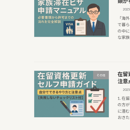
類か
202
「海外
で暮ら
の中に
な家族
在留
その他
注意
202
1. 
の方が
に潜む
おきた 