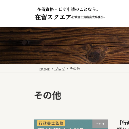
コ
ナ
ン
ビ
テ
ゲ
ン
ー
ツ
シ
へ
ョ
ス
ン
キ
に
ッ
移
プ
動
HOME
ブログ
その他
その他
【行
その他