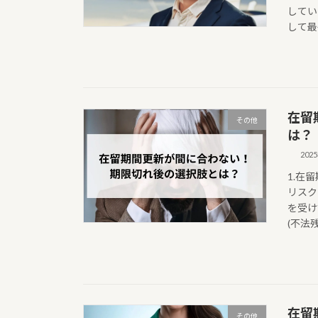
してい
して最
在留
その他
は？
202
1.在
リスク
を受け
(不法残
在留
その他